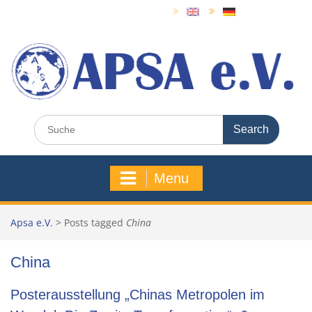
Skip
to
content
Search
for:
Menu
Apsa e.V.
>
Posts tagged
China
China
Posterausstellung „Chinas Metropolen im