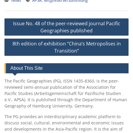
News
APSA
,
Mitgliederversammlung
Post
Issue No. 48 of the peer-reviewed journal Pacific
navigation
Geographies published
8th edition of exhibition “China’s Metropolises in
Transition”
About This Site
The Pacific Geographies (PG), ISSN 1435-8360, is the peer-
reviewed semi-annual publication of the Association for
Pacific Studies (Arbeitsgemeinschaft für Pazifische Studien
e.V., APSA). It is published through the Department of Human
Geography of Hamburg University, Germany.
The PG provides an interdisciplinary academic platform to
discuss social, cultural, environmental and economic issues
and developments in the Asia-Pacific region. It is the aim of