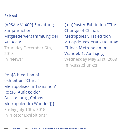
share
share
share
on
on
on
Twitter
Facebook
Google+
(Opens
(Opens
(Opens
in
in
in
Related
new
new
new
window)
window)
window)
[APSA e.V.:409] Einladung
[:en]Poster Exhibition "The
zur jährlichen
Change of China's
Mitgliederversammlung der
Metropoles", 1st edition
APSA e.V.
2008[:de]Posterausstellung:
Thursday December 6th,
Chinas Metropolen im
2018
Wandel, 1. Auflage[:]
In "News"
Wednesday May 21st, 2008
In "Ausstellungen"
[:en]8th edition of
exhibition "China's
Metropolises in Transition"
[:de]8. Auflage der
Ausstellung „Chinas
Metropolen im Wandel“[:]
Friday July 13th, 2018
In "Poster Exhibitions"